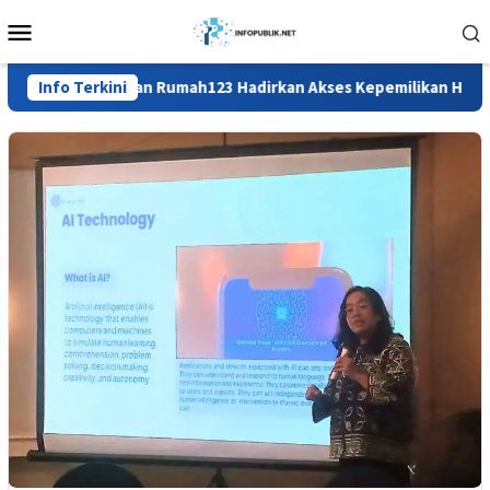
Loncat
Menu
ke
Mobile
konten
Info Terkini
BTN dan Rumah123 Hadirkan Akses Kepemilikan Hunian ya