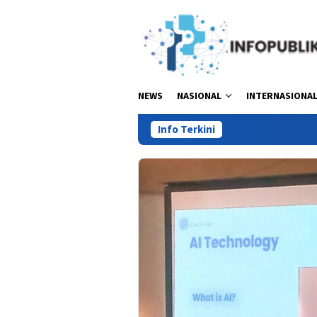
Loncat
ke
konten
NEWS
NASIONAL
INTERNASIONA
Info Terkini