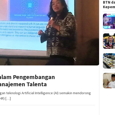
BTN da
Kepem
 dalam Pengembangan
najemen Talenta
 teknologi Artificial Intelligence (AI) semakin mendorong
HR) […]