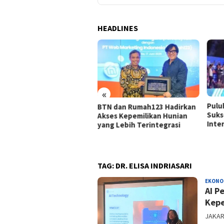
HEADLINES
«
Puluhan Ribu Pelari
Surv
N dan Rumah123 Hadirkan
Sukseskan BTN Jakarta
Tunj
es Kepemilikan Hunian
International Marathon 2026
bagi
g Lebih Terintegrasi
TAG:
DR. ELISA INDRIASARI
EKONO
AI P
Kepe
JAKART