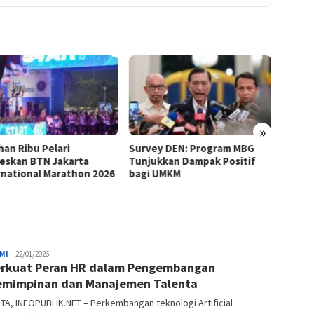
»
ey DEN: Program MBG
Tokoh Muda NU: MBG Perlu
Berani
ukkan Dampak Positif
Dievaluasi dan
Purbay
 UMKM
Disempurnakan, Bukan
Kedau
Dihentikan
Nasion
MI
Redaksi
22/01/2026
erkuat Peran HR dalam Pengembangan
infopublik.net
mimpinan dan Manajemen Talenta
A, INFOPUBLIK.NET – Perkembangan teknologi Artificial