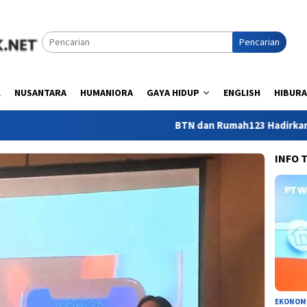
Pencarian
L
NUSANTARA
HUMANIORA
GAYA HIDUP
ENGLISH
HIBUR
BTN dan Rumah123 Hadirkan Akses K
INFO 
EKONOM