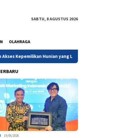
SABTU, 8 AGUSTUS 2026
AN
OLAHRAGA
epemilikan Hunian yang Lebih Terintegrasi
Puluhan Ribu
TERBARU
I
19/06/2026