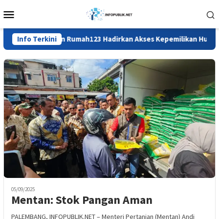
Loncat
Menu
ke
Mobile
konten
Info Terkini
BTN dan Rumah123 Hadirkan Akses Kepemilikan Hunian yan
05/09/2025
Mentan: Stok Pangan Aman
PALEMBANG, INFOPUBLIK.NET – Menteri Pertanian (Mentan) Andi