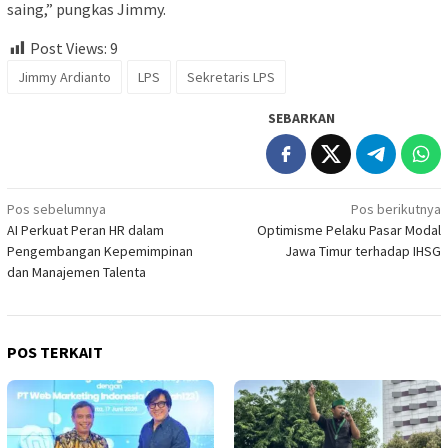
saing,” pungkas Jimmy.
Post Views:
9
Jimmy Ardianto
LPS
Sekretaris LPS
SEBARKAN
Navigasi
Pos sebelumnya
Pos berikutnya
AI Perkuat Peran HR dalam
Optimisme Pelaku Pasar Modal
pos
Pengembangan Kepemimpinan
Jawa Timur terhadap IHSG
dan Manajemen Talenta
POS TERKAIT