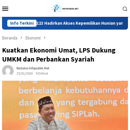
Loncat
Menu
ke
Mobile
konten
an Rumah123 Hadirkan Akses Kepemilikan Hunian yang Lebih Ter
Info Terkini
Beranda
Ekonomi
Kuatkan Ekonomi Umat, LPS Dukung
UMKM dan Perbankan Syariah
Redaksi Infopublik.net
25/01/2026
9 Dilihat