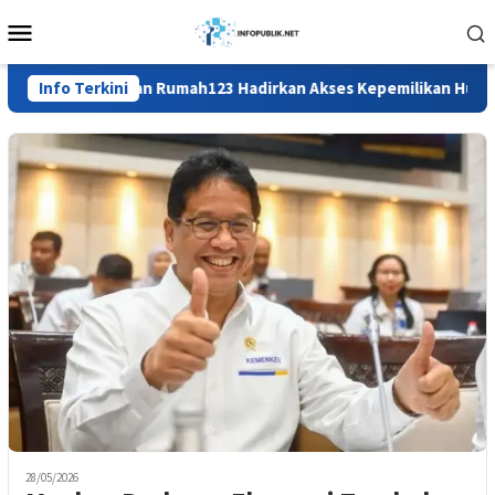
Loncat
Menu
ke
Mobile
konten
Info Terkini
BTN dan Rumah123 Hadirkan Akses Kepemilikan Hunian ya
28/05/2026