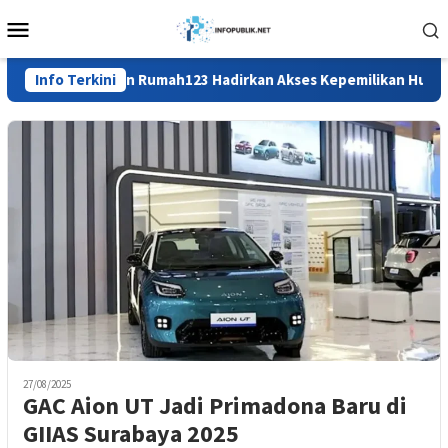
Loncat
Menu
ke
Mobile
konten
Info Terkini
BTN dan Rumah123 Hadirkan Akses Kepemilikan Hunian yan
27/08/2025
GAC Aion UT Jadi Primadona Baru di
GIIAS Surabaya 2025