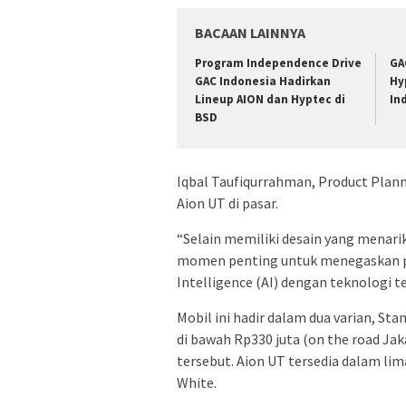
BACAAN LAINNYA
Program Independence Drive
GA
GAC Indonesia Hadirkan
Hy
Lineup AION dan Hyptec di
In
BSD
Iqbal Taufiqurrahman, Product Plann
Aion UT di pasar.
“Selain memiliki desain yang menarik
momen penting untuk menegaskan posi
Intelligence (AI) dengan teknologi ter
Mobil ini hadir dalam dua varian, St
di bawah Rp330 juta (on the road Jak
tersebut. Aion UT tersedia dalam li
White.