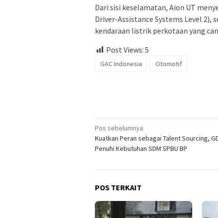
Dari sisi keselamatan, Aion UT meny
Driver-Assistance Systems Level 2), s
kendaraan listrik perkotaan yang ca
Post Views:
5
GAC Indonesia
Otomotif
Navigasi
Pos sebelumnya
Kuatkan Peran sebagai Talent Sourcing, 
pos
Penuhi Kebutuhan SDM SPBU BP
POS TERKAIT