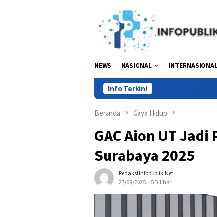
Loncat
ke
konten
NEWS
NASIONAL
INTERNASIONA
Info Terkini
Beranda
Gaya Hidup
GAC Aion UT Jadi 
Surabaya 2025
Redaksi Infopublik.net
27/08/2025
5 Dilihat