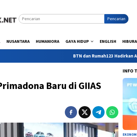
Pencarian
L
NUSANTARA
HUMANIORA
GAYA HIDUP
ENGLISH
HIBUR
BTN dan Rumah123 Hadirkan Akses Kepemil
INFO 
Primadona Baru di GIIAS
EKONOM