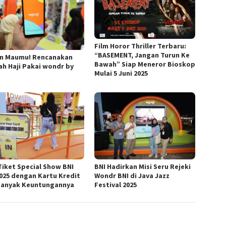
Film Horor Thriller Terbaru:
“BASEMENT, Jangan Turun Ke
in Maumu! Rencanakan
Bawah” Siap Meneror Bioskop
ah Haji Pakai wondr by
Mulai 5 Juni 2025
 Tiket Special Show BNI
BNI Hadirkan Misi Seru Rejeki
2025 dengan Kartu Kredit
Wondr BNI di Java Jazz
Banyak Keuntungannya
Festival 2025