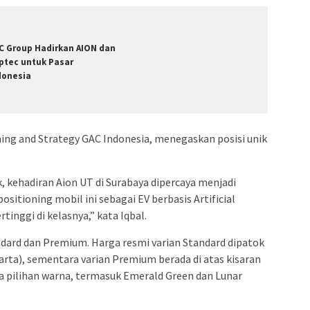
C Group Hadirkan AION dan
ptec untuk Pasar
donesia
ing and Strategy GAC Indonesia, menegaskan posisi unik
, kehadiran Aion UT di Surabaya dipercaya menjadi
tioning mobil ini sebagai EV berbasis Artificial
tinggi di kelasnya,” kata Iqbal.
andard dan Premium. Harga resmi varian Standard dipatok
arta), sementara varian Premium berada di atas kisaran
ma pilihan warna, termasuk Emerald Green dan Lunar