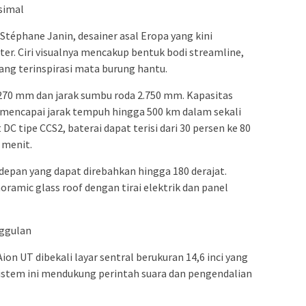
simal
h Stéphane Janin, desainer asal Eropa yang kini
r. Ciri visualnya mencakup bentuk bodi streamline,
ng terinspirasi mata burung hantu.
.270 mm dan jarak sumbu roda 2.750 mm. Kapasitas
mencapai jarak tempuh hingga 500 km dalam sekali
DC tipe CCS2, baterai dapat terisi dari 30 persen ke 80
 menit.
 depan yang dapat direbahkan hingga 180 derajat.
ramic glass roof dengan tirai elektrik dan panel
nggulan
on UT dibekali layar sentral berukuran 14,6 inci yang
istem ini mendukung perintah suara dan pengendalian