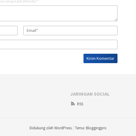
as yang wajib ditandai
*
JARINGAN SOCIAL
RSS
Didukung oleh WordPress
/
Tema: Bloggingpro